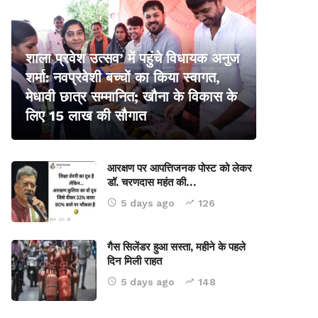
शाला प्रवेश उत्सव’ में पहुंचे विधायक अनुज
शर्मा: नवप्रवेशी बच्चों का किया स्वागत,
मेधावी छात्र सम्मानित; खौना के विकास के
लिए 15 लाख की सौगात
आरक्षण पर आपत्तिजनक पोस्ट को लेकर
डॉ. चरणदास महंत की…
5 days ago
126
गैस सिलेंडर हुआ सस्ता, महीने के पहले
दिन मिली राहत
5 days ago
148