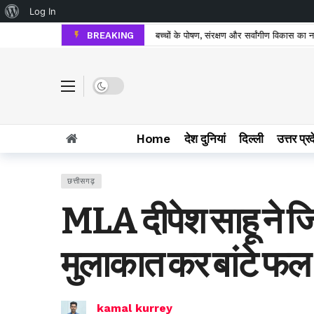
About WordPress
Log In
BREAKING
बच्चों की मूलभूत आवश्यकता को प्राथमिकता देते हुए
Dark mode
Home
देश दुनियां
दिल्ली
उत्तर प्र
छत्तीसगढ़
MLA दीपेश साहू ने जि
मुलाकात कर बांटे फल
kamal kurrey