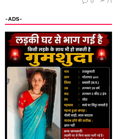
0
71
-ADS-