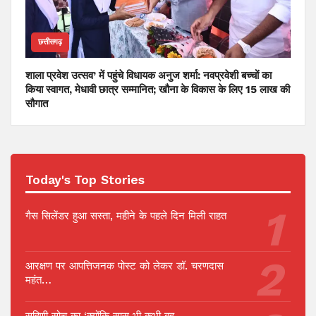
छत्तीसगढ़
शाला प्रवेश उत्सव’ में पहुंचे विधायक अनुज शर्मा: नवप्रवेशी बच्चों का
किया स्वागत, मेधावी छात्र सम्मानित; खौना के विकास के लिए 15 लाख की
सौगात
Today's Top Stories
गैस सिलेंडर हुआ सस्ता, महीने के पहले दिन मिली राहत
आरक्षण पर आपत्तिजनक पोस्ट को लेकर डॉ. चरणदास
महंत…
सुहिणी सोच का ‘क्योंकि सास भी कभी बहू…