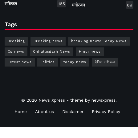
राशिफल
165
मनोरंजन
89
Tags
Breaking
Breaking news
breaking news: Today News
Cg news
Chhattisgarh News
Hindi news
Letest news
Politics
today news
दैनिक राशिफल
© 2026
News Xpress
- theme by
newsxpress
.
Home
About us
Disclaimer
Privacy Policy