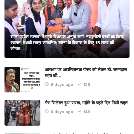
शाला प्रवेश उत्सव’ में पहुंचे विधायक अनुज शर्मा: नवप्रवेशी बच्चों का किया
स्वागत, मेधावी छात्र सम्मानित; खौना के विकास के लिए 15 लाख की
सौगात
आरक्षण पर आपत्तिजनक पोस्ट को लेकर डॉ. चरणदास
महंत की…
6 days ago
126
गैस सिलेंडर हुआ सस्ता, महीने के पहले दिन मिली राहत
6 days ago
149