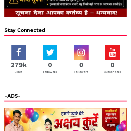
Stay Connected
279k
0
0
0
Likes
Followers
Followers
Subscribers
-ADS-