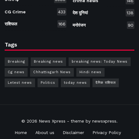
crime news
146
CG Crime
433
देश दुनियां
138
राशिफल
166
मनोरंजन
90
Tags
Breaking
Breaking news
breaking news: Today News
Cg news
Chhattisgarh News
Hindi news
Letest news
Politics
today news
दैनिक राशिफल
© 2026
News Xpress
- theme by
newsxpress
.
Home
About us
Disclaimer
Privacy Policy