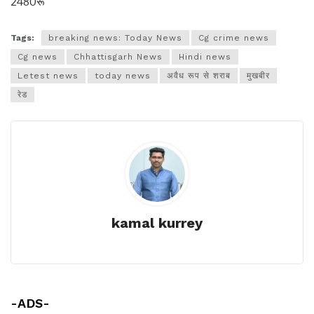
2480रू
Tags:
breaking news: Today News
Cg crime news
Cg news
Chhattisgarh News
Hindi news
Letest news
today news
अवैध रूप से शराब
मुखबीर
रेड
kamal kurrey
-ADS-