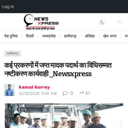
Log In
Dark mode
देश दुनियां
दिल्ली
मध्यप्रदेश
छत्तीसगढ़
ओडिशा
खेल जगत
म
छत्तीसगढ़
कई प्रकरणों में जप्त मादक पदार्थ का विधिसम्मत
नष्टीकरण कार्यवाही _Newsxpress
kamal kurrey
0
41
10/10/2025 11:10 PM