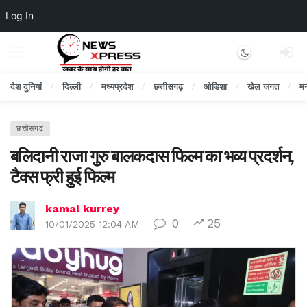
Log In
Dark mode
देश दुनियां
दिल्ली
मध्यप्रदेश
छत्तीसगढ़
ओडिशा
खेल जगत
म
छत्तीसगढ़
बलिदानी राजा गुरु बालकदास फिल्म का भव्य प्रदर्शन,
टैक्स फ्री हुई फिल्म
kamal kurrey
0
25
10/01/2025 12:04 AM