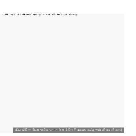
बॉक्स ऑफिस: फिल्म 'कल्कि 2898 ने 10वें दिन में 34.45 करोड़ रुपये की कर ली कमाई