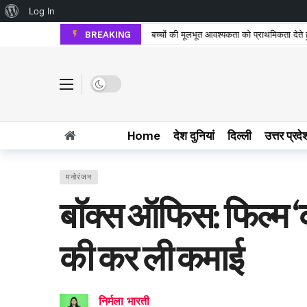
About WordPress
Log In
BREAKING
बच्चों की मूलभूत आवश्यकता को प्राथमिकता देते हुए
Dark mode
Home
देश दुनियां
दिल्ली
उत्तर प्रदे
मनोरंजन
बॉक्स ऑफिस: फिल्म ‘क
की कर ली कमाई
निर्मला भारती