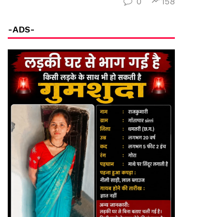
0
158
-ADS-