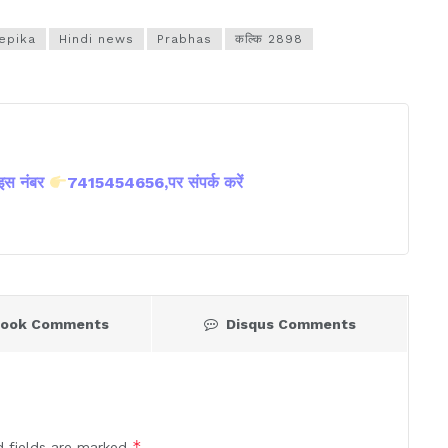
epika
Hindi news
Prabhas
कल्कि 2898
 इस नंबर
7415454656,पर संपर्क करें
book Comments
Disqus Comments
*
d fields are marked