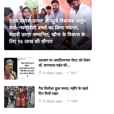
शाला प्रवेश उत्सव’ में पहुंचे विधायक अनुज
शर्मा: नवप्रवेशी बच्चों का किया स्वागत,
मेधावी छात्र सम्मानित; खौना के विकास के
लिए 15 लाख की सौगात
आरक्षण पर आपत्तिजनक पोस्ट को लेकर
डॉ. चरणदास महंत की…
6 days ago
127
गैस सिलेंडर हुआ सस्ता, महीने के पहले
दिन मिली राहत
6 days ago
149