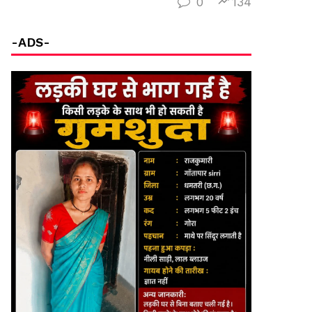
0
134
-ADS-