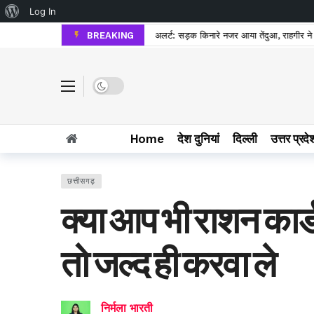
About WordPress
Log In
BREAKING
अलर्ट: सड़क किनारे नजर आया तेंदुआ, राहगीर ने 
Dark mode
Home
देश दुनियां
दिल्ली
उत्तर प्रदे
छत्तीसगढ़
क्या आप भी राशन कार्
तो जल्द ही करवा ले
निर्मला भारती