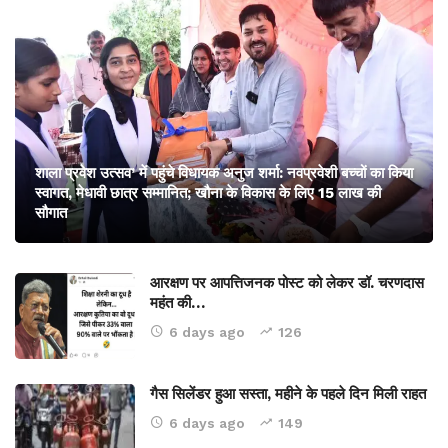
शाला प्रवेश उत्सव’ में पहुंचे विधायक अनुज शर्मा: नवप्रवेशी बच्चों का किया
स्वागत, मेधावी छात्र सम्मानित; खौना के विकास के लिए 15 लाख की
सौगात
आरक्षण पर आपत्तिजनक पोस्ट को लेकर डॉ. चरणदास
महंत की…
6 days ago
126
गैस सिलेंडर हुआ सस्ता, महीने के पहले दिन मिली राहत
6 days ago
149