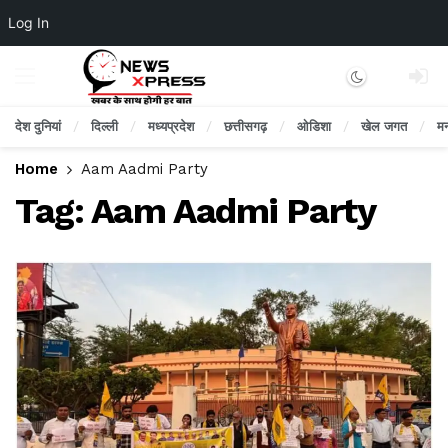
Log In
Dark mode
देश दुनियां
दिल्ली
मध्यप्रदेश
छत्तीसगढ़
ओडिशा
खेल जगत
म
Home
Aam Aadmi Party
Tag:
Aam Aadmi Party