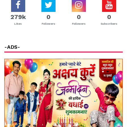
279k
0
0
0
Likes
Followers
Followers
Subscribers
-ADS-