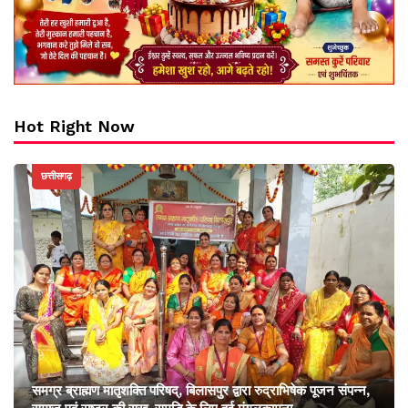
Hot Right Now
छत्तीसगढ़
समग्र ब्राह्मण मातृशक्ति परिषद्, बिलासपुर द्वारा रुद्राभिषेक पूजन संपन्न,