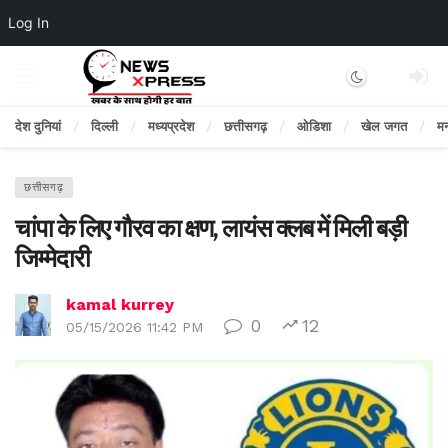
Log In
Dark mode
देश दुनियां
दिल्ली
मध्यप्रदेश
छत्तीसगढ़
ओडिशा
खेल जगत
म
छत्तीसगढ़
चांपा के लिए गौरव का क्षण, लायंस क्लब में मिली बड़ी
जिम्मेदारी
kamal kurrey
0
12
05/15/2026 11:42 PM