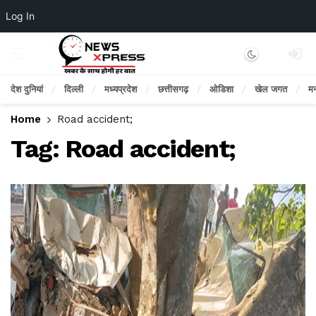
Log In
Dark mode
देश दुनियां
दिल्ली
मध्यप्रदेश
छत्तीसगढ़
ओडिशा
खेल जगत
म
Home
Road accident;
Tag:
Road accident;