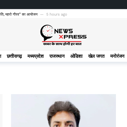
्कृति, म्हारो गौरव” का आयोजन
5 hours ago
ीच कार्यक्रम आयोजित
5 hours ago
द्धि के नए रास्ते
5 hours ago
 की चोरी की 05 मोटरसाइकिलें जप्त, न्यायिक रिमांड पर भेजा गया जेल
5 hours ago
ी पहल: सरकार ने साझा किए 30–35 लाख मीट्रिक टन वार्षिक आवश्यकता और 41.92 लाख मीट्र
श
छत्तीसगढ़
मध्यप्रदेश
राजस्थान
ओडिशा
खेल जगत
मनोरंजन
 पर की सुनवाई
6 hours ago
ियों की नई पदस्थापना आदेश
6 hours ago
 हेल्पलाइन 1098 की दी गई जानकारी
6 hours ago
पारा स्टेशन पर किलाबंदी टिकट चेकिंग (Fortress check) के दौरान कुल 287 मामलों से 02,45,835 
, फिल्म की टीम ने जताया खेद
1 day ago