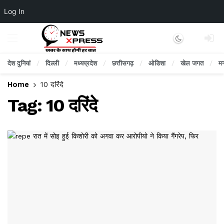
Log In
Dark mode
देश दुनियां
दिल्ली
मध्यप्रदेश
छत्तीसगढ़
ओडिशा
खेल जगत
म
Home
10 दरिंदे
Tag:
10 दरिंदे