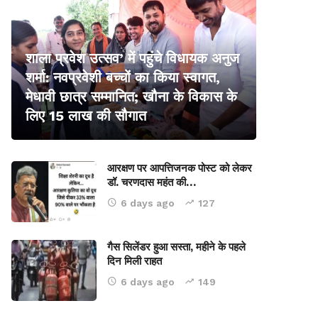
शाला प्रवेश उत्सव’ में पहुंचे विधायक अनुज
शर्मा: नवप्रवेशी बच्चों का किया स्वागत,
मेधावी छात्र सम्मानित; खौना के विकास के
लिए 15 लाख की सौगात
आरक्षण पर आपत्तिजनक पोस्ट को लेकर
डॉ. चरणदास महंत की…
6 days ago
127
गैस सिलेंडर हुआ सस्ता, महीने के पहले
दिन मिली राहत
6 days ago
149