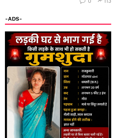
0
113
-ADS-