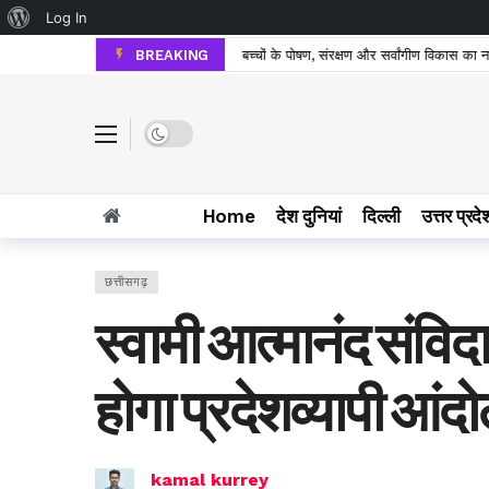
About WordPress
Log In
BREAKING
बच्चों की मूलभूत आवश्यकता को प्राथमिकता देते हुए
Dark mode
Home
देश दुनियां
दिल्ली
उत्तर प्रदे
छत्तीसगढ़
स्वामी आत्मानंद संविदा
होगा प्रदेशव्यापी आंद
kamal kurrey