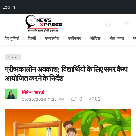
Log In
Dark mode
देश दुनियां
दिल्ली
मध्यप्रदेश
छत्तीसगढ़
ओडिशा
खेल जगत
म
BLOG
ग्रीष्मकालीन अवकाश; विद्यार्थियों के लिए समर कैम्प
आयोजित करने के निर्देश
निर्मला भारती
0
62
05/20/2026 11:25 PM