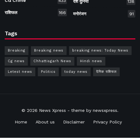
CG Crime
433
देश दुनियां
138
राशिफल
166
मनोरंजन
91
Tags
Breaking
Breaking news
breaking news: Today News
Cg news
Chhattisgarh News
Hindi news
Letest news
Politics
today news
दैनिक राशिफल
© 2026
News Xpress
- theme by
newsxpress
.
Home
About us
Disclaimer
Privacy Policy