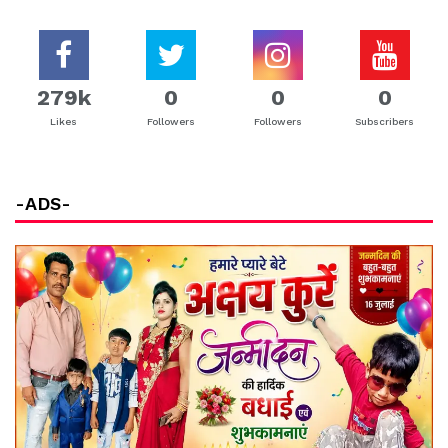
279k
0
0
0
Likes
Followers
Followers
Subscribers
-ADS-