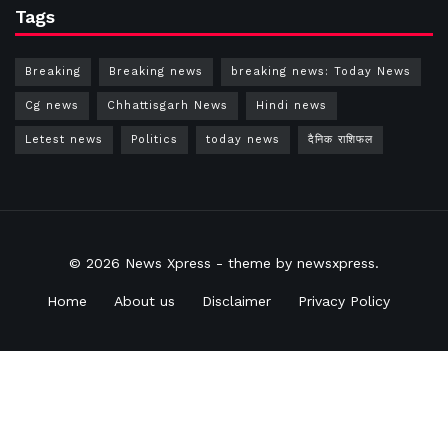
Tags
Breaking
Breaking news
breaking news: Today News
Cg news
Chhattisgarh News
Hindi news
Letest news
Politics
today news
दैनिक राशिफल
© 2026
News Xpress
- theme by
newsxpress
.
Home
About us
Disclaimer
Privacy Policy