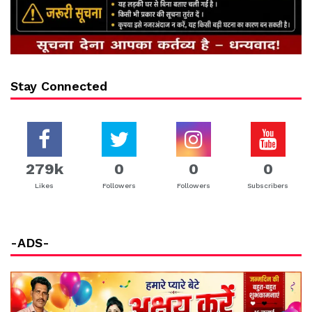
Stay Connected
279k
0
0
0
Likes
Followers
Followers
Subscribers
-ADS-