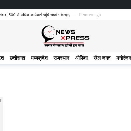
े संवाद, 500 से अधिक कार्यकर्ता पहुँचे सहयोग केन्द्र,
11 hours ago
नया अध्याय
11 hours ago
 विद्यालयों में पेयजल व्यवस्था सुदृढ़, शिक्षा के साथ स्वास्थ्य सुरक्षा का भी सशक्त अभियान
1
समुंद आर्थिक प्रकोष्ठ जिला संयोजक सुमित अग्रवाल,बोले-विधायक डॉ. संपत अग्रवाल कर रहे 36 वर्षों
ी शिकायत व झूठे आरोप के खिलाफ थाने में की गई लिखित शिकायत
12 hours ago
देश
छत्तीसगढ़
मध्यप्रदेश
राजस्थान
ओडिशा
खेल जगत
मनोरंज
्मान समारोह’ का पोस्टर रायपुर प्रेस क्लब में विमोचित
12 hours ago
खो चुकी है यह सरकार – कांग्रेस
12 hours ago
जवाड़े ने बीरपुर में की कांवड़ यात्रा और जलाभिषेक
2 days ago
मा, संवेदनशील इलाकों की परखी तैयारियां
2 days ago
ों की सुनियोजित हेराफेरी का खुलासा, पूर्व कर्मचारी गिरफ्तार,
2 days ago