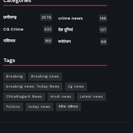
Categories
छत्तीसगढ़
3578
crime news
146
CG Crime
433
देश दुनियां
137
राशिफल
165
मनोरंजन
89
Tags
Breaking
Breaking news
breaking news: Today News
Cg news
Chhattisgarh News
Hindi news
Letest news
Politics
today news
दैनिक राशिफल