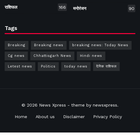
राशिफल
166
मनोरंजन
90
Tags
Breaking
Breaking news
breaking news: Today News
Cg news
Chhattisgarh News
Hindi news
Letest news
Politics
today news
दैनिक राशिफल
© 2026
News Xpress
- theme by
newsxpress
.
Home
About us
Disclaimer
Privacy Policy