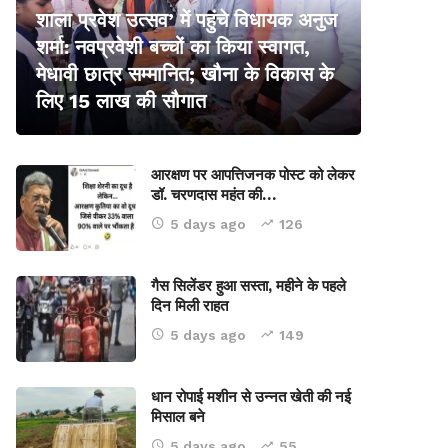
शाला प्रवेश उत्सव’ में पहुंचे विधायक अनुज
शर्मा: नवप्रवेशी बच्चों का किया स्वागत,
मेधावी छात्र सम्मानित; खौना के विकास के
लिए 15 लाख की सौगात
आरक्षण पर आपत्तिजनक पोस्ट को लेकर
डॉ. चरणदास महंत की…
5 days ago
126
गैस सिलेंडर हुआ सस्ता, महीने के पहले
दिन मिली राहत
5 days ago
149
धान रोपाई मशीन से उन्नत खेती की नई
मिसाल बने
5 days ago
55