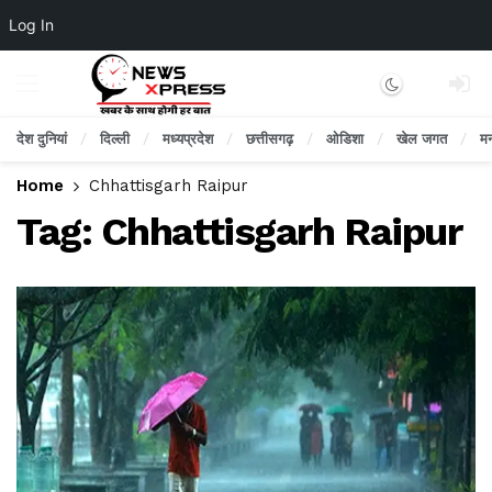
Log In
Dark mode
देश दुनियां
दिल्ली
मध्यप्रदेश
छत्तीसगढ़
ओडिशा
खेल जगत
म
Home
Chhattisgarh Raipur
Tag:
Chhattisgarh Raipur