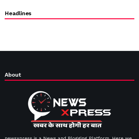
Headlines
About
newsxpress is a News and Blogging Platform. Here we