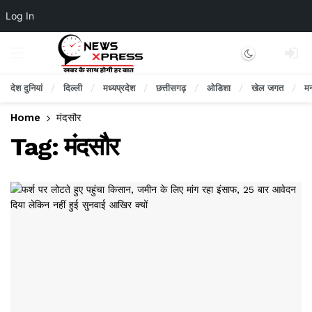
Log In
Dark mode
देश दुनियां
दिल्ली
मध्यप्रदेश
छत्तीसगढ़
ओडिशा
खेल जगत
म
Home
मंदसौर
Tag:
मंदसौर