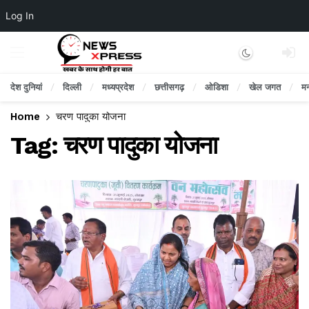
Log In
Dark mode
देश दुनियां
दिल्ली
मध्यप्रदेश
छत्तीसगढ़
ओडिशा
खेल जगत
म
Home
चरण पादुका योजना
Tag:
चरण पादुका योजना