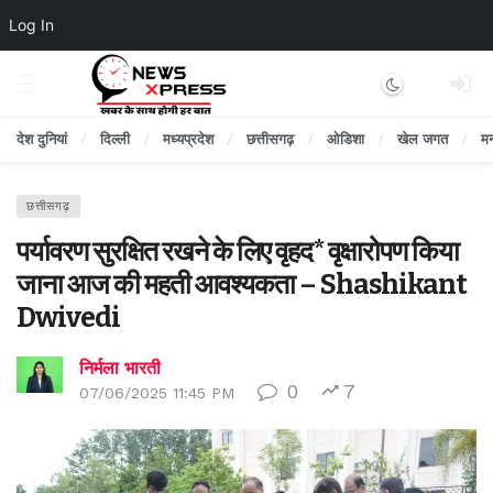
Log In
Dark mode
देश दुनियां
दिल्ली
मध्यप्रदेश
छत्तीसगढ़
ओडिशा
खेल जगत
म
छत्तीसगढ़
पर्यावरण सुरक्षित रखने के लिए वृहद* वृक्षारोपण किया
जाना आज की महती आवश्यकता – Shashikant
Dwivedi
निर्मला भारती
0
7
07/06/2025 11:45 PM