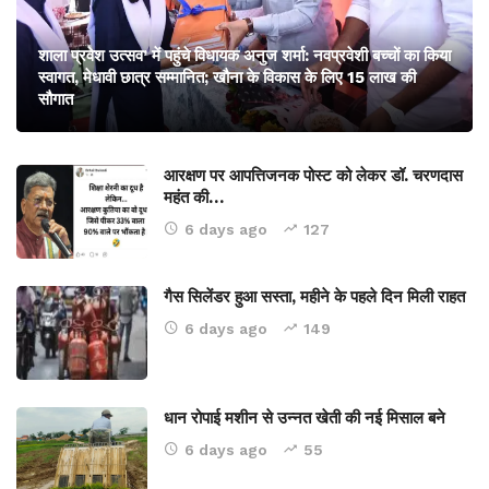
शाला प्रवेश उत्सव’ में पहुंचे विधायक अनुज शर्मा: नवप्रवेशी बच्चों का किया
स्वागत, मेधावी छात्र सम्मानित; खौना के विकास के लिए 15 लाख की
सौगात
आरक्षण पर आपत्तिजनक पोस्ट को लेकर डॉ. चरणदास
महंत की…
6 days ago
127
गैस सिलेंडर हुआ सस्ता, महीने के पहले दिन मिली राहत
6 days ago
149
धान रोपाई मशीन से उन्नत खेती की नई मिसाल बने
6 days ago
55