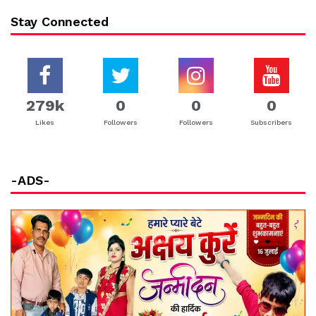
Stay Connected
279k
0
0
0
Likes
Followers
Followers
Subscribers
-ADS-