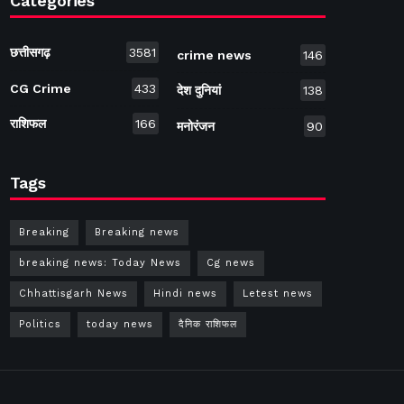
Categories
छत्तीसगढ़
3581
crime news
146
CG Crime
433
देश दुनियां
138
राशिफल
166
मनोरंजन
90
Tags
Breaking
Breaking news
breaking news: Today News
Cg news
Chhattisgarh News
Hindi news
Letest news
Politics
today news
दैनिक राशिफल