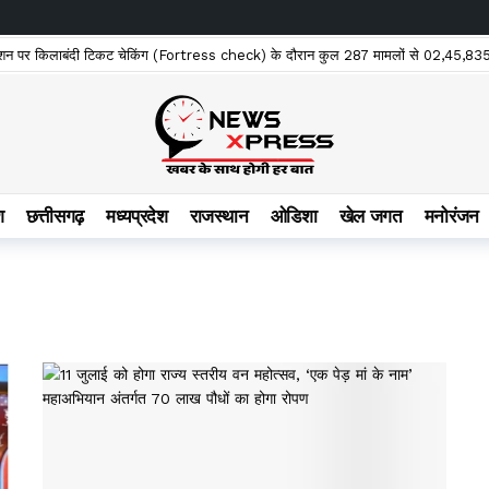
पारा स्टेशन पर किलाबंदी टिकट चेकिंग (Fortress check) के दौरान कुल 287 मामलों से 02,45,835 
, फिल्म की टीम ने जताया खेद
21 hours ago
ंभावना, मौसम विभाग ने दी चेतावनी
21 hours ago
रिकॉर्ड किया वीडियो
22 hours ago
ज्ञ उपचार से बची मासूम की जिंदगी
22 hours ago
श
छत्तीसगढ़
मध्यप्रदेश
राजस्थान
ओडिशा
खेल जगत
मनोरंजन
किस भाजपा नेता की कम्पनी की है?कार्यवाही से पीछे क्यों हट रहे है – कांग्रेस
22 hours 
ठक, जांच में पुष्टि का दावा; कार्रवाई नहीं होने पर उठे सवाल
22 hours ago
हीं दिखेगा, फिर भी इन 3 राशियों के लिए सावधानी की सलाह
22 hours ago
े संवाद, 500 से अधिक कार्यकर्ता पहुँचे सहयोग केन्द्र,
2 days ago
नया अध्याय
2 days ago