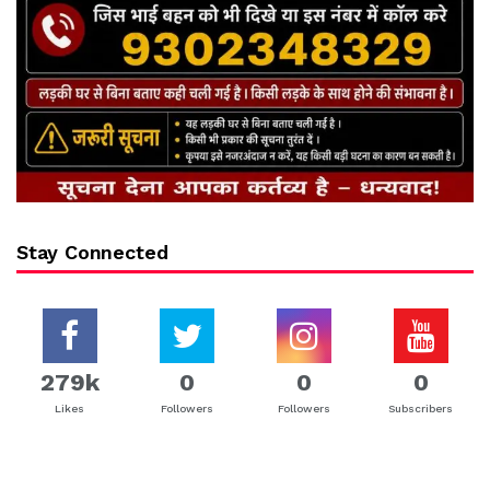
Stay Connected
279k
0
0
0
Likes
Followers
Followers
Subscribers