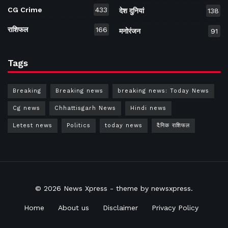
CG Crime
433
देश दुनियां
138
राशिफल
166
मनोरंजन
91
Tags
Breaking
Breaking news
breaking news: Today News
Cg news
Chhattisgarh News
Hindi news
Letest news
Politics
today news
दैनिक राशिफल
© 2026
News Xpress
- theme by
newsxpress
.
Home
About us
Disclaimer
Privacy Policy