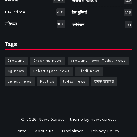
crime news
146
CG Crime
433
देश दुनियां
138
राशिफल
166
मनोरंजन
91
Tags
Breaking
Breaking news
breaking news: Today News
Cg news
Chhattisgarh News
Hindi news
Letest news
Politics
today news
दैनिक राशिफल
© 2026
News Xpress
- theme by
newsxpress
.
Home
About us
Disclaimer
Privacy Policy