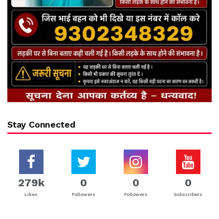
Stay Connected
279k
0
0
0
Likes
Followers
Followers
Subscribers