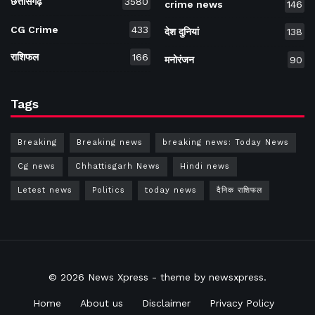
छत्तीसगढ़
3580
crime news
146
CG Crime
433
देश दुनियां
138
राशिफल
166
मनोरंजन
90
Tags
Breaking
Breaking news
breaking news: Today News
Cg news
Chhattisgarh News
Hindi news
Letest news
Politics
today news
दैनिक राशिफल
© 2026
News Xpress
- theme by
newsxpress
.
Home
About us
Disclaimer
Privacy Policy